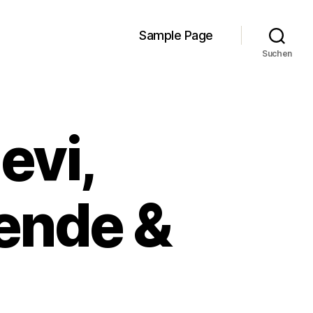
Sample Page
Suchen
evi,
pende &
n