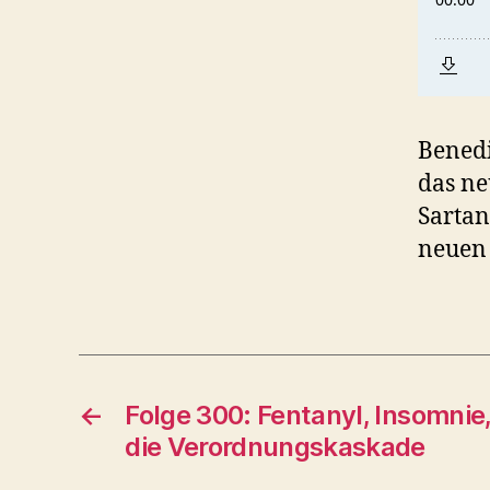
Benedi
das ne
Sartan
neuen
←
Folge 300: Fentanyl, Insomnie,
die Verordnungskaskade