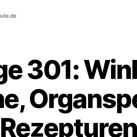
eute.de
ge 301: Winl
e, Organ­s
Rezepture