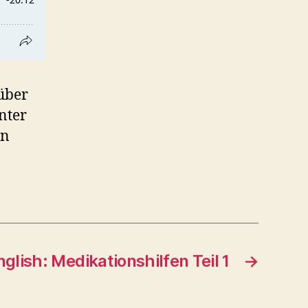
 über
nter
en
nglish: Medikationshilfen Teil 1
→