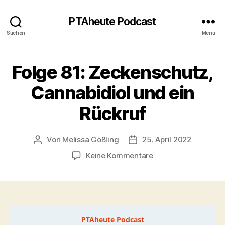
PTAheute Podcast
Suchen
Menü
Folge 81: Zeckenschutz,
Cannabidiol und ein
Rückruf
Von
Melissa Gößling
25. April 2022
Beitragsautor
Veröffentlichungsdatum
zu
Keine Kommentare
Folge
81:
Zeckenschutz,
Cannabidiol
und
ein