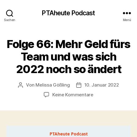
PTAheute Podcast
Suchen
Menü
Folge 66: Mehr Geld fürs
Team und was sich
2022 noch so ändert
Von
Melissa Gößling
10. Januar 2022
Beitragsautor
Veröffentlichungsdatum
zu
Keine Kommentare
Folge
66:
Mehr
Geld
fürs
Team