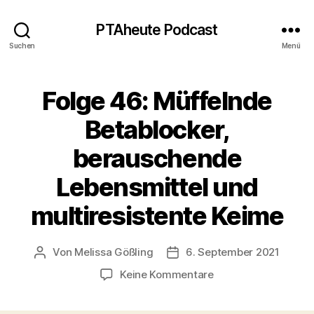
PTAheute Podcast
Suchen
Menü
Folge 46: Müffelnde
Betablocker,
berauschende
Lebensmittel und
multiresistente Keime
Von
Melissa Gößling
6. September 2021
Beitragsautor
Veröffentlichungsdatum
zu
Keine Kommentare
Folge
46: