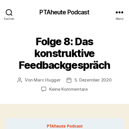
PTAheute Podcast
Suchen
Menü
Folge 8: Das
konstruktive
Feedbackgespräch
Von
Marc Hugger
5. Dezember 2020
Beitragsautor
Veröffentlichungsdatum
zu
Keine Kommentare
Folge
8:
Das
konstruktive
Feedbackgespräch